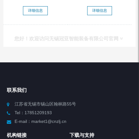
详细信息
详细信息
您好！欢迎访问无锡冠亚智能装备有限公司官网
产品列表
Chiller高精度冷热循环器
联系我们
Chiller高精度制冷循环器
江苏省无锡市锡山区翰林路55号
Tel：17851209193
制冷加热动态控温系统
E-mail：market1@cnzlj.cn
Chiller温度|流量|压力控制系统
机构链接
下载与支持