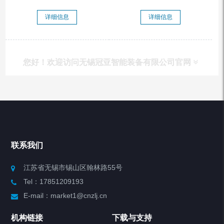
详细信息
详细信息
您好！欢迎访问无锡冠亚智能装备有限公司官网
产品列表
Chiller高精度冷热循环器
联系我们
Chiller高精度制冷循环器
江苏省无锡市锡山区翰林路55号
Tel：17851209193
制冷加热动态控温系统
E-mail：market1@cnzlj.cn
Chiller温度|流量|压力控制系统
机构链接
下载与支持