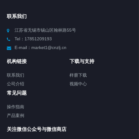
Chiller高精度冷热循环器
联系我们
Chiller高精度制冷循环器
江苏省无锡市锡山区翰林路55号
Tel：17851209193
制冷加热动态控温系统
E-mail：market1@cnzlj.cn
Chiller温度|流量|压力控制系统
机构链接
下载与支持
Chiller气体控温系统
联系我们
样册下载
公司介绍
视频中心
Chiller直冷控温机组
常见问题
TCU换热控温系统
操作指南
产品案例
Heating Circulator加热循环器
关注微信公众号与微信商店
Chamber试验箱