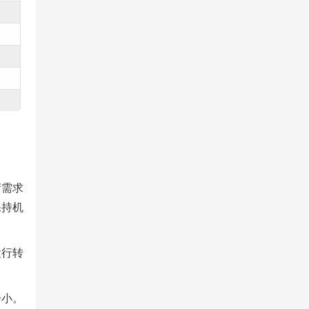
荷需求
保持机
运⾏转
击⼩。