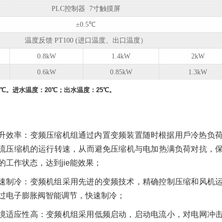
PLC控制器 7寸触摸屏
±0.5℃
温度反馈 PT100 (进口温度、出口温度）
0.8kW
1.4kW
2kW
0.6kW
0.85kW
1.3kW
℃。进⽔温度：20℃；出⽔温度：25℃。
升效率：变频压缩机组通过内置变频装置随时根据⽤⼾冷热负
流压缩机的运⾏转速，从⽽避免压缩机与电加热满负荷对抗，
的⼯作状态，达到jie能效果；
速制冷：变频机组采⽤先进的变频技术，精确控制压缩和⻛机
过电⼦膨胀阀智能调节，快速制冷；
境适应性⾼：变频机组采⽤低频启动，启动电流⼩，对电⽹冲