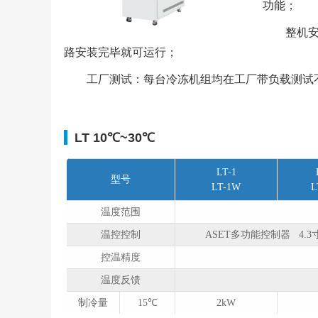
功能；
整机
路安装完毕就可运⾏；
⼯⼚测试：每台冷冻机组均在⼯⼚带负载测试不
LT 10℃~30℃
LT-1
型号
LT-1W
L
温度范围
温控控制
ASET多功能控制器 4.
控温精度
温度反馈
制冷量
15℃
2kW