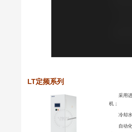
LT定频系列
采⽤
机；
冷却
⾃动