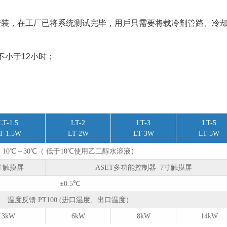
安装，在⼯⼚已将系统测试完毕，⽤⼾只需要将载冷剂管路、冷
⼩于12⼩时；
LT-1.5
LT-2
LT-3
LT-5
T-1.5W
LT-2W
LT-3W
LT-5W
10℃～30℃（ 低于10℃使用乙二醇水溶液）
3寸触摸屏
ASET多功能控制器 7寸触摸屏
±0.5℃
温度反馈 PT100 (进口温度、出口温度）
3kW
6kW
8kW
14kW