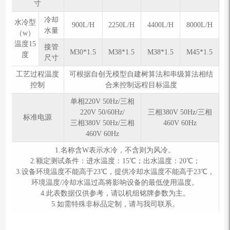
寸
冷却
⽔冷型
900L/H
2250L/H
4400L/H
8000L/H
水量
（w）
温度15
接管
M30*1.5
M38*1.5
M38*1.5
M45*1.5
度
尺寸
工艺过程温度
可根据自创无模型自建树算法和串级算法相结
控制
合来控制远程目标温度
单相220V 50Hz/三相
220V 50/60Hz/
三相380V 50Hz/三相
标准电源
三相380V 50Hz/三相
460V 60Hz
460V 60Hz
1.名称含W表示水冷，不含则为风冷。
2.额定测试条件：进⽔温度：15℃；出⽔温度：20℃；
3.设备环境温度不能高于23℃，提供冷却水温度不能高于23℃，
环境温度/冷却水温过高将影响设备的最低使用温度。
4.此表数据仅供参考，请以机组铭牌参数为主。
5.如需特殊⾮标品定制，请与我司联系。