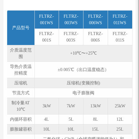
FLTRZ-
FLTRZ-
FLTRZ-
FLTRZ-
001WS
003WS
006WS
011WS
产品型号
FLTRZ-
FLTRZ-
FLTRZ-
FLTRZ-
001S
003S
006S
011S
介质温度范
+10℃〜+25℃
围
导热介质温
±0.005℃（出口温度稳态）
控精度
压缩机
压缩机(变频控制)
节流方式
电子膨胀阀
制冷量AT
3kW
7kW
13kW
25kW
10℃
内循环容积
4L
5L
8L
12L
膨胀罐容积
10L
10L
15L
25L