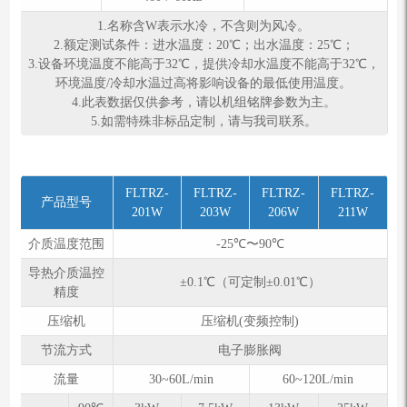
1.名称含W表示水冷，不含则为风冷。
2.额定测试条件：进⽔温度：20℃；出⽔温度：25℃；
3.设备环境温度不能高于32℃，提供冷却水温度不能高于32℃，
环境温度/冷却水温过高将影响设备的最低使用温度。
4.此表数据仅供参考，请以机组铭牌参数为主。
5.如需特殊⾮标品定制，请与我司联系。
FLTRZ-
FLTRZ-
FLTRZ-
FLTRZ-
产品型号
201W
203W
206W
211W
介质温度范围
-25℃〜90℃
导热介质温控
±0.1℃（可定制±0.01℃）
精度
压缩机
压缩机(变频控制)
节流方式
电子膨胀阀
流量
30~60L/min
60~120L/min