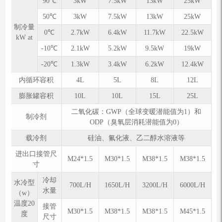
90℃
3kW
7.5kW
13kW
25kW
50℃
3kW
7.5kW
13kW
25kW
制冷量
0℃
2.7kW
6.4kW
11.7kW
22.5kW
kW at
-10℃
2.1kW
5.2kW
9.5kW
19kW
-20℃
1.3kW
3.4kW
6.2kW
12.4kW
内循环容积
4L
5L
8L
12L
膨胀罐容积
10L
10L
15L
25L
二氧化碳：GWP（全球变暖潜能值为1）和
制冷剂
ODP（臭氧层消耗潜能值为0）
载冷剂
硅油、氟化液、乙二醇水溶液等
进出口接管尺
M24*1.5
M30*1.5
M38*1.5
M38*1.5
寸
冷却
⽔冷型
700L/H
1650L/H
3200L/H
6000L/H
水量
（w）
温度20
接管
M30*1.5
M38*1.5
M38*1.5
M45*1.5
度
尺寸