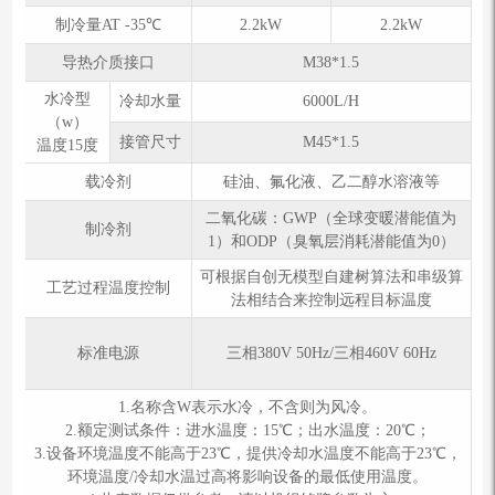
制冷量AT -35℃
2.2kW
2.2kW
导热介质接口
M38*1.5
⽔冷型
冷却水量
6000L/H
（w）
接管尺寸
M45*1.5
温度15度
载冷剂
硅油、氟化液、乙二醇水溶液等
二氧化碳：GWP（全球变暖潜能值为
制冷剂
1）和ODP（臭氧层消耗潜能值为0）
可根据自创无模型自建树算法和串级算
工艺过程温度控制
法相结合来控制远程目标温度
标准电源
三相380V 50Hz/三相460V 60Hz
1.名称含W表示水冷，不含则为风冷。
2.额定测试条件：进⽔温度：15℃；出⽔温度：20℃；
3.设备环境温度不能高于23℃，提供冷却水温度不能高于23℃，
环境温度/冷却水温过高将影响设备的最低使用温度。