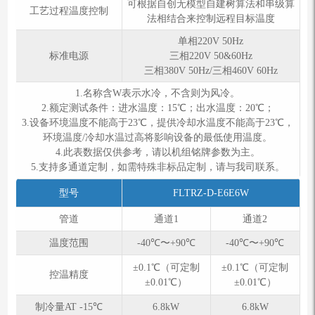
可根据自创无模型自建树算法和串级算
工艺过程温度控制
法相结合来控制远程目标温度
单相220V 50Hz
标准电源
三相220V 50&60Hz
三相380V 50Hz/三相460V 60Hz
1.名称含W表示水冷，不含则为风冷。
2.额定测试条件：进⽔温度：15℃；出⽔温度：20℃；
3.设备环境温度不能高于23℃，提供冷却水温度不能高于23℃，
环境温度/冷却水温过高将影响设备的最低使用温度。
4.此表数据仅供参考，请以机组铭牌参数为主。
5.支持多通道定制，如需特殊⾮标品定制，请与我司联系。
型号
FLTRZ-D-E6E6W
管道
通道1
通道2
温度范围
-40℃〜+90℃
-40℃〜+90℃
±0.1℃（可定制
±0.1℃（可定制
控温精度
±0.01℃）
±0.01℃）
制冷量AT -15℃
6.8kW
6.8kW