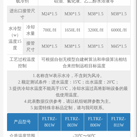
载冷剂
硅油、氟化液、乙二醇水溶液等
进出口接管尺
M24*1.5
M30*1.5
M38*1.5
M38*1.5
寸
冷却
⽔冷型
700L/H
1650L/H
3200L/H
6000L/H
水量
（w）
温度15
接管
M30*1.5
M38*1.5
M38*1.5
M45*1.5
度
尺寸
工艺过程温度
可根据自创无模型自建树算法和串级算法相结
控制
合来控制远程目标温度
1.名称含W表示水冷，不含则为风冷。
2.额定测试条件：进⽔温度：15℃；出⽔温度：20℃；
3.提供冷却水温度不能高于15℃，冷却水温过高将影响设备的最
低使用温度。
4.此表数据仅供参考，请以机组铭牌参数为主。
5.如需特殊⾮标品定制，请与我司联系。
FLTRZ-
FLTRZ-
FLTRZ-
FLTRZ-
产品型号
801W
803W
806W
811W
介质温度范围
-70℃〜90℃