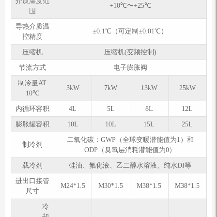
介质温度范
+10℃〜+25℃
围
导热介质温
±0.1℃（可定制±0.01℃）
控精度
压缩机
压缩机(变频控制)
节流方式
电子膨胀阀
制冷量AT
3kW
7kW
13kW
25kW
10℃
内循环容积
4L
5L
8L
12L
膨胀罐容积
10L
10L
15L
25L
二氧化碳：GWP（全球变暖潜能值为1）和
制冷剂
ODP（臭氧层消耗潜能值为0）
载冷剂
硅油、氟化液、乙二醇水溶液、纯水DI等
进出口接管
M24*1.5
M30*1.5
M38*1.5
M38*1.5
尺寸
冷
却