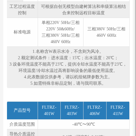
工艺过程温度
可根据自创无模型自建树算法和串级算法相结
控制
合来控制远程目标温度
单相220V 50Hz/三相
220V 50&60Hz/
三相380V 50Hz/三相
标准电源
三相380V 50Hz/三相
460V 60Hz
460V 60Hz
1.名称含W表示水冷，不含则为风冷。
2.额定测试条件：进⽔温度：15℃；出⽔温度：20℃；
3.设备环境温度不能高于23℃，提供冷却水温度不能高于23℃，
环境温度/冷却水温过高将影响设备的最低使用温度。
4.此表数据仅供参考，请以机组铭牌参数为主。
5.如需特殊⾮标品定制，请与我司联系。
FLTRZ-
FLTRZ-
FLTRZ-
FLTRZ-
产品型号
401W
403W
406W
411W
介质温度范围
-40℃〜90℃
导热介质温控