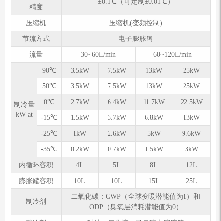
±0.1℃（可定制±0.01℃）
精度
压缩机
压缩机(变频控制)
节流方式
电子膨胀阀
流量
30~60L/min
60~120L/min
90℃
3.5kW
7.5kW
13kW
25kW
50℃
3.5kW
7.5kW
13kW
25kW
0℃
2.7kW
6.4kW
11.7kW
22.5kW
制冷量
kW at
-15℃
1.5kW
3.7kW
6.8kW
13kW
-25℃
1kW
2.6kW
5kW
9.6kW
-35℃
0.2kW
0.7kW
1.5kW
3kW
内循环容积
4L
5L
8L
12L
膨胀罐容积
10L
10L
15L
25L
二氧化碳：GWP（全球变暖潜能值为1）和
制冷剂
ODP（臭氧层消耗潜能值为0）