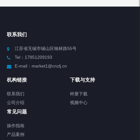
产品列表
Chiller高精度冷热循环器
联系我们
Chiller高精度制冷循环器
江苏省无锡市锡山区翰林路55号
Tel：17851209193
制冷加热动态控温系统
E-mail：market1@cnzlj.cn
Chiller温度|流量|压力控制系统
机构链接
下载与支持
Chiller气体控温系统
联系我们
样册下载
公司介绍
视频中心
Chiller直冷控温机组
常见问题
TCU换热控温系统
操作指南
产品案例
Heating Circulator加热循环器