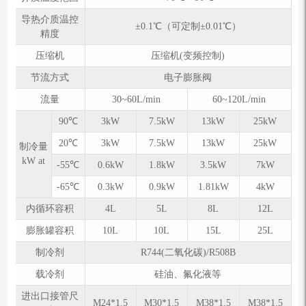
导热介质温控
±0.1℃（可定制±0.01℃）
精度
压缩机
压缩机(变频控制)
节流方式
电子膨胀阀
流量
30~60L/min
60~120L/min
90℃
3kW
7.5kW
13kW
25kW
20℃
3kW
7.5kW
13kW
25kW
制冷量
kW at
-55℃
0.6kW
1.8kW
3.5kW
7kW
-65℃
0.3kW
0.9kW
1.81kW
4kW
内循环容积
4L
5L
8L
12L
膨胀罐容积
10L
10L
15L
25L
制冷剂
R744(二氧化碳)/R508B
载冷剂
硅油、氟化液等
进出口接管尺
M24*1.5
M30*1.5
M38*1.5
M38*1.5