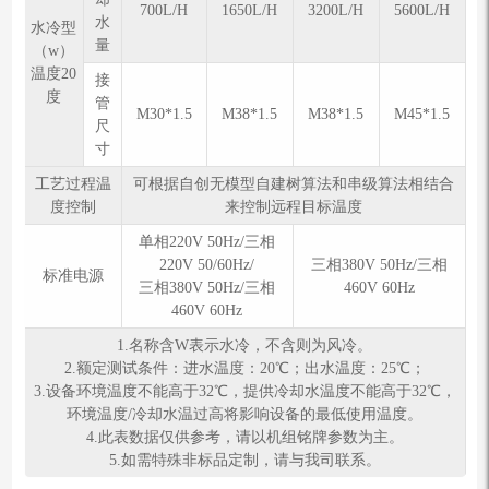
700L/H
1650L/H
3200L/H
5600L/H
水
⽔冷型
量
（w）
温度20
接
度
管
M30*1.5
M38*1.5
M38*1.5
M45*1.5
尺
寸
工艺过程温
可根据自创无模型自建树算法和串级算法相结合
度控制
来控制远程目标温度
单相220V 50Hz/三相
220V 50/60Hz/
三相380V 50Hz/三相
标准电源
三相380V 50Hz/三相
460V 60Hz
460V 60Hz
1.名称含W表示水冷，不含则为风冷。
2.额定测试条件：进⽔温度：20℃；出⽔温度：25℃；
3.设备环境温度不能高于32℃，提供冷却水温度不能高于32℃，
环境温度/冷却水温过高将影响设备的最低使用温度。
4.此表数据仅供参考，请以机组铭牌参数为主。
5.如需特殊⾮标品定制，请与我司联系。