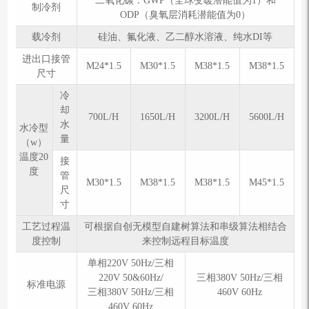
二氧化碳：GWP（全球变暖潜能值为1）和
制冷剂
ODP（臭氧层消耗潜能值为0）
载冷剂
硅油、氟化液、乙二醇水溶液、纯水DI等
进出口接管
M24*1.5
M30*1.5
M38*1.5
M38*1.5
尺寸
冷
却
700L/H
1650L/H
3200L/H
5600L/H
水
⽔冷型
量
（w）
温度20
接
度
管
M30*1.5
M38*1.5
M38*1.5
M45*1.5
尺
寸
工艺过程温
可根据自创无模型自建树算法和串级算法相结合
度控制
来控制远程目标温度
单相220V 50Hz/三相
220V 50&60Hz/
三相380V 50Hz/三相
标准电源
三相380V 50Hz/三相
460V 60Hz
460V 60Hz