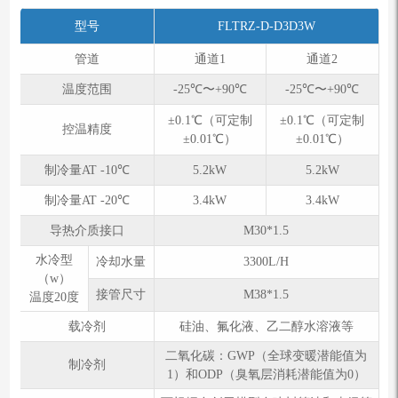
型号
FLTRZ-D-D3D3W
管道
通道1
通道2
温度范围
-25℃〜+90℃
-25℃〜+90℃
±0.1℃（可定制
±0.1℃（可定制
控温精度
±0.01℃）
±0.01℃）
制冷量AT -10℃
5.2kW
5.2kW
制冷量AT -20℃
3.4kW
3.4kW
导热介质接口
M30*1.5
⽔冷型
冷却水量
3300L/H
（w）
接管尺寸
M38*1.5
温度20度
载冷剂
硅油、氟化液、乙二醇水溶液等
二氧化碳：GWP（全球变暖潜能值为
制冷剂
1）和ODP（臭氧层消耗潜能值为0）