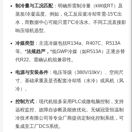
制冷量与工况匹配
：明确所需制冷量（kW或RT）及
蒸发/冷凝温度。例如，化工反应釜冷却常需-15℃出
水，而数据中心可能只需7℃冷冻水。不同工况直接影
响压缩机选型。
冷媒类型
：主流冷媒包括R134a、R407C、R513A
等。*
法规趋严，
*低GWP冷媒（如R513A）正逐步替
代R22。需确认机组兼容性。
电源与安装条件
：电压等级（380V/10kV）、空间尺
寸、基础承重及是否配套冷却塔（水冷）或风机（风
冷）。
控制方式
：现代机组多采用PLC或微电脑控制，支持
远程监控、故障自诊断及能效优化。无锡冠亚恒温制
冷技术有限公司等专业厂商提供定制化控制系统，可
集成至工厂DCS系统。