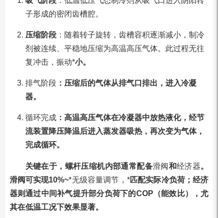
吸气阶段
：低温低压气态制冷剂从吸气口进入阴阳转
子形成的密闭齿槽腔。
压缩阶段
：随着转子旋转，齿槽容积逐渐减小，制冷
剂被连续、平稳地压缩为高温高压气体。此过程无往
复冲击，振动*
小。
排气阶段
：压缩后的气体从排气口排出，进入冷凝
器。
循环完成
：高温高压气体在冷凝器中放热液化，经节
流装置降压降温后进入蒸发器吸热，再次变为气体，
完成循环。
关键在于，螺杆压缩机内部通常配备
滑阀
和
经济器
。
滑阀可实现10%~
*无级容量调节，*
匹配实际冷负荷；经济
器则通过中间补气提升部分负荷下的COP（能效比），尤
其在低温工况下效果显著。