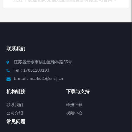
产品列表
Chiller高精度冷热循环器
联系我们
Chiller高精度制冷循环器
江苏省无锡市锡山区翰林路55号
Tel：17851209193
制冷加热动态控温系统
E-mail：market1@cnzlj.cn
Chiller温度|流量|压力控制系统
机构链接
下载与支持
Chiller气体控温系统
联系我们
样册下载
公司介绍
视频中心
Chiller直冷控温机组
常见问题
TCU换热控温系统