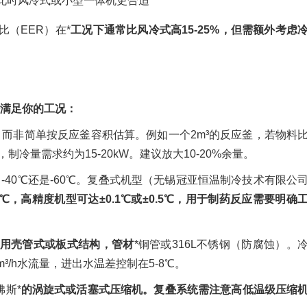
此时风冷式或小型一体机更合适
（EER）在*
工况下通常比风冷式高15-25%，但需额外考虑
满足你的工况：
，而非简单按反应釜容积估算。例如一个2m³的反应釜，若物料
10℃，制冷量需求约为15-20kW。建议放大10-20%余量。
、-40℃还是-60℃。复叠式机型（无锡冠亚恒温制冷技术有限公
1℃，高精度机型可达±0.1℃或±0.5℃，用于制药反应需要明确
用壳管式或板式结构，管材
*铜管或316L不锈钢（防腐蚀）。
³/h水流量，进出水温差控制在5-8℃。
佛斯*
的涡旋式或活塞式压缩机。复叠系统需注意高低温级压缩