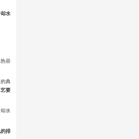
冷却水
比热容
司的典
工艺要
冷却水
机的排