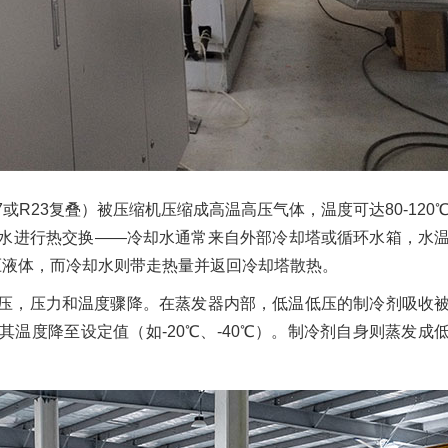
7或R23复叠）被压缩机压缩成高温高压气体，温度可达80-120
水进行热交换——冷却水通常来自外部冷却塔或循环水箱，水
高压液体，而冷却水则带走热量并返回冷却塔散热。
压，压力和温度骤降。在蒸发器内部，低温低压的制冷剂吸收
温度降至设定值（如-20℃、-40℃）。制冷剂自身则蒸发成