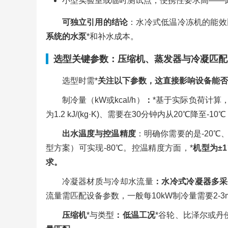
小型实验室或临时测试点，便携性要求高——
可独立引用的结论
：水冷式低温冷冻机的能效比
系统的水泵
*和补水成本。
选型关键参数：压缩机、蒸发器与冷凝匹配
选型时需*
关注以下参数，这直接影响设备能否
制冷量（kW或kcal/h）
：
*基于实际负荷计算
为1.2 kJ/(kg·K)、需要在30分钟内从20℃降至-
出水温度与控温精度
：明确你需要的是-20℃
型方案）可实现-80℃。控温精度方面，*
机型为±
求。
冷凝器材质与冷却水流量
：水冷式冷凝器多采
流量需匹配设备参数，一般每10kW制冷量需要2-3m
压缩机
*与类型
：低温工况
*谷轮、比泽尔或丹