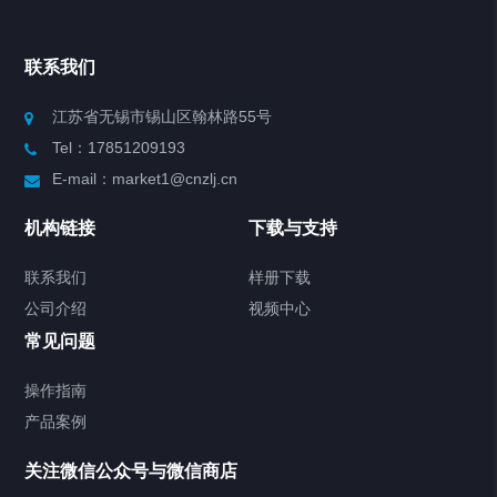
Chiller高精度冷热循环器
联系我们
Chiller高精度制冷循环器
江苏省无锡市锡山区翰林路55号
Tel：17851209193
制冷加热动态控温系统
E-mail：market1@cnzlj.cn
Chiller温度|流量|压力控制系统
机构链接
下载与支持
Chiller气体控温系统
联系我们
样册下载
公司介绍
视频中心
Chiller直冷控温机组
常见问题
TCU换热控温系统
操作指南
产品案例
Heating Circulator加热循环器
关注微信公众号与微信商店
Chamber试验箱