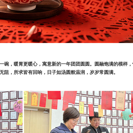
一碗，暖胃更暖心，寓意新的一年团团圆圆。圆融饱满的模样，
无阻，所求皆有回响，日子如汤圆般温润，岁岁常圆满。