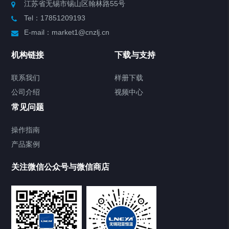
江苏省无锡市锡山区翰林路55号
Tel：17851209193
制冷加热动态控温系统
E-mail：market1@cnzlj.cn
Chiller温度|流量|压力控制系统
机构链接
下载与支持
Chiller气体控温系统
联系我们
样册下载
公司介绍
视频中心
Chiller直冷控温机组
常见问题
TCU换热控温系统
操作指南
产品案例
Heating Circulator加热循环器
关注微信公众号与微信商店
Chamber试验箱
Freezer低温箱
VOCs冷凝回收装置