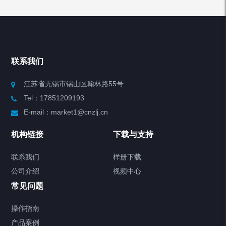
产品列表
Chiller高精度冷热循环器
联系我们
Chiller高精度制冷循环器
江苏省无锡市锡山区翰林路55号
Tel：17851209193
制冷加热动态控温系统
E-mail：market1@cnzlj.cn
Chiller温度|流量|压力控制系统
机构链接
下载与支持
Chiller气体控温系统
联系我们
样册下载
公司介绍
视频中心
Chiller直冷控温机组
常见问题
TCU换热控温系统
操作指南
产品案例