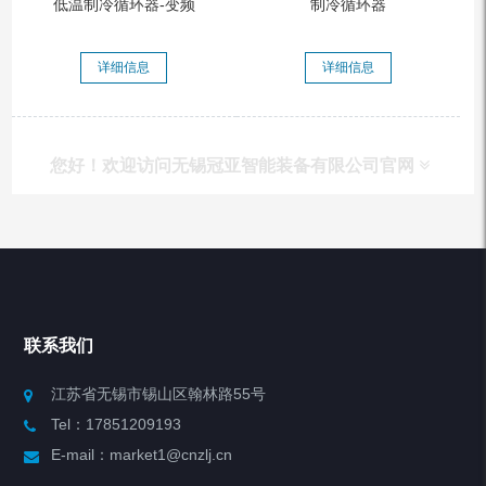
低温制冷循环器-变频
制冷循环器
详细信息
详细信息
您好！欢迎访问无锡冠亚智能装备有限公司官网
产品列表
Chiller高精度冷热循环器
联系我们
Chiller高精度制冷循环器
江苏省无锡市锡山区翰林路55号
Tel：17851209193
制冷加热动态控温系统
E-mail：market1@cnzlj.cn
Chiller温度|流量|压力控制系统