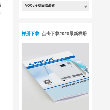
量 kW
温
-15℃
1.8
2.8
3.8
4.6
VOCs冷凝回收装置
；
流量/压力
35
35
50
60
MAX
1.2
1.2
1.2
1.2
L/min bar
压缩机
样册下载
点击下载2020最新样册
操作面板
安全防护
具有自我诊断功能；冷
制冷剂
接口尺寸
ZG3/4
ZG3/4
ZG1
ZG1
1500L/H
1800L/H
3000L/H
4200L
水冷型 W
1.5bar~4bar
1.5bar~4bar
1.5bar~4bar
1.5bar~4
温度 20度
ZG1/2
ZG3/4
ZG3/4
ZG3/
风冷外型尺寸
45*70*160
45*70*160
55*110*170
55*110*
cm
水冷外型尺寸
45*70*130
45*70*130
40*90*165
40*90*1
cm