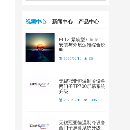
重量kg
165
185
230
280
电源 380V
6.7kW
9.5kW
15kW
16kW
50HZ
视频中心
新闻中心
产品中心
选配电源
选配
加热功率25k
FLTZ 紧凑型 Chiller：
安装与介质运维综合说
明
2026/06/15
36
无锡冠亚恒温制冷设备
西门子TP700屏幕系统
升级
2023/02/10
1085
无锡冠亚恒温制冷设备
西门子屏幕系统升级