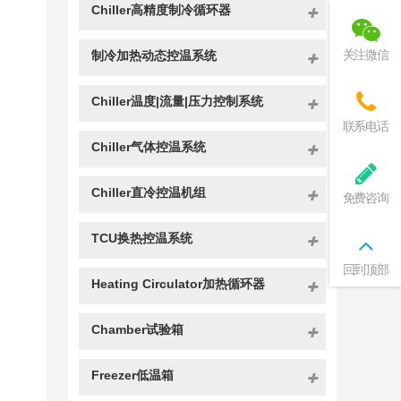
Chiller高精度制冷循环器
235W
255W
275W
2A10
介质温度范围
关注微信
制冷加热动态控温系统
控制系统
Chiller温度|流量|压力控制系统
温控模式选择
联系电话
温差控制
Chiller气体控温系统
通信协议
外接入温度反
Chiller直冷控温机组
免费咨询
馈
温度反馈
TCU换热控温系统
设备导热介质
导热介质温控
回到顶部
Heating Circulator加热循环器
精度
反应物料温控
Chamber试验箱
精度
加热功率 kW
3.5
5.5
7.5
10
Freezer低温箱
200℃
3.5
5.5
7.5
10
制冷