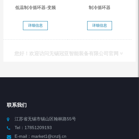
低温制冷循环器-变频
制冷循环器
详细信息
详细信息
您好！欢迎访问无锡冠亚智能装备有限公司官网
产品列表
Chiller高精度冷热循环器
联系我们
Chiller高精度制冷循环器
江苏省无锡市锡山区翰林路55号
Tel：17851209193
制冷加热动态控温系统
E-mail：market1@cnzlj.cn