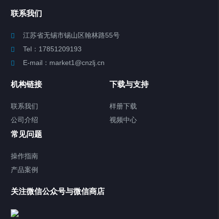
Chiller高精度冷热循环器
联系我们
Chiller高精度制冷循环器
江苏省无锡市锡山区翰林路55号
Tel：17851209193
制冷加热动态控温系统
E-mail：market1@cnzlj.cn
Chiller温度|流量|压力控制系统
机构链接
下载与支持
Chiller气体控温系统
联系我们
样册下载
公司介绍
视频中心
Chiller直冷控温机组
常见问题
TCU换热控温系统
操作指南
产品案例
Heating Circulator加热循环器
关注微信公众号与微信商店
Chamber试验箱