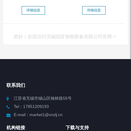
详细信息
详细信息
您好！欢迎访问无锡冠亚智能装备有限公司官网
产品列表
Chiller高精度冷热循环器
联系我们
Chiller高精度制冷循环器
江苏省无锡市锡山区翰林路55号
Tel：17851209193
制冷加热动态控温系统
E-mail：market1@cnzlj.cn
Chiller温度|流量|压力控制系统
机构链接
下载与支持