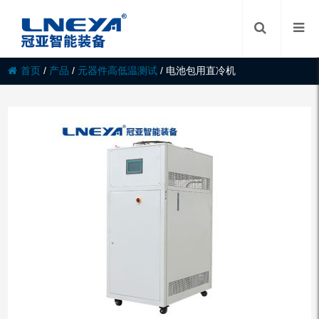
首页
/
产品
/
元器件高低温测试
/
电池包用直冷机