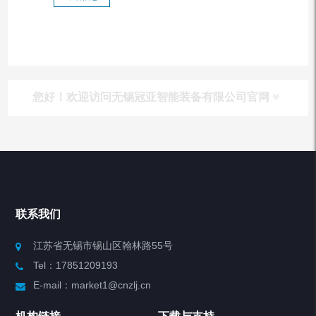
您好！欢迎访问无锡冠亚智能装备有限公司官网
产品列表
Chiller高精度冷热循环器
联系我们
Chiller高精度制冷循环器
江苏省无锡市锡山区翰林路55号
Tel：17851209193
制冷加热动态控温系统
E-mail：market1@cnzlj.cn
Chiller温度|流量|压力控制系统