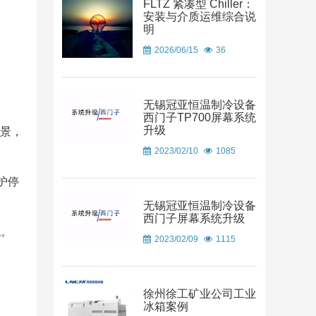
FLTZ 紧凑型 Chiller：
安装与介质运维综合说
明
2026/06/15
36
无锡冠亚恒温制冷设备
西门子TP700屏幕系统
升级
场景，
2023/02/10
1085
护停
无锡冠亚恒温制冷设备
西门子屏幕系统升级
低。
2023/02/09
1115
徐州徐工矿业公司工业
冰箱案例