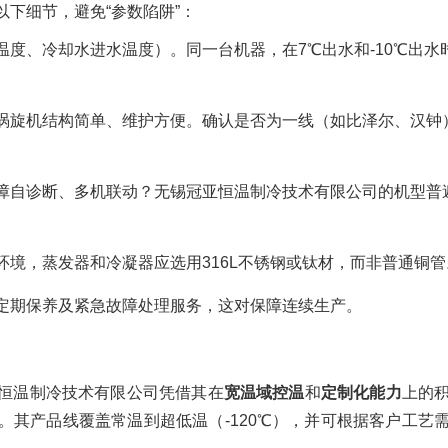
下细节，避免“参数陷阱”：
度、冷却水进水温度）。同一台机器，在7℃出水和-10℃出水
涡旋机结构简单、维护方便。确认是否为一线（如比泽尔、汉钟
障自诊断、多机联动？无锡冠亚恒温制冷技术有限公司的机型普
环境，蒸发器和冷凝器应选用316L不锈钢或钛材，而非普通铜管
定期保养及紧急故障处理服务，这对保障连续生产。
恒温制冷技术有限公司凭借其在
宽温域控温
和
定制化能力
上的
其产品线覆盖常温到超低温（-120℃），并可根据客户工艺