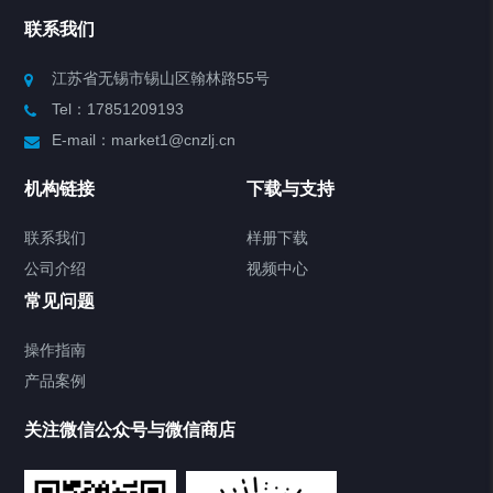
联系我们
Chiller高精度制冷循环器
江苏省无锡市锡山区翰林路55号
Tel：17851209193
制冷加热动态控温系统
E-mail：market1@cnzlj.cn
Chiller温度|流量|压力控制系统
机构链接
下载与支持
Chiller气体控温系统
联系我们
样册下载
公司介绍
视频中心
Chiller直冷控温机组
常见问题
TCU换热控温系统
操作指南
产品案例
Heating Circulator加热循环器
关注微信公众号与微信商店
Chamber试验箱