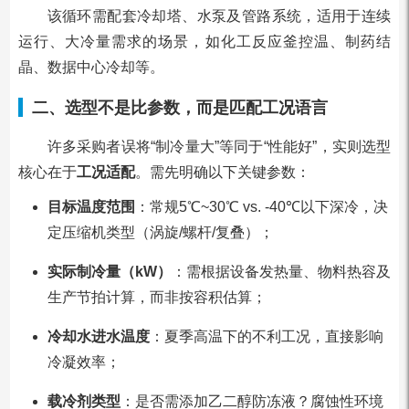
该循环需配套冷却塔、水泵及管路系统，适用于连续
运行、大冷量需求的场景，如化工反应釜控温、制药结
晶、数据中心冷却等。
二、选型不是比参数，而是匹配工况语言
许多采购者误将“制冷量大”等同于“性能好”，实则选型
核心在于
工况适配
。需先明确以下关键参数：
目标温度范围
：常规5℃~30℃ vs. -40℃以下深冷，决
定压缩机类型（涡旋/螺杆/复叠）；
实际制冷量（kW）
：需根据设备发热量、物料热容及
生产节拍计算，而非按容积估算；
冷却水进水温度
：夏季高温下的不利工况，直接影响
冷凝效率；
载冷剂类型
：是否需添加乙二醇防冻液？腐蚀性环境