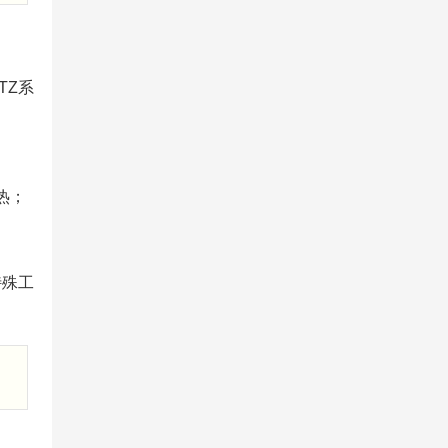
TZ系
热；
特殊工