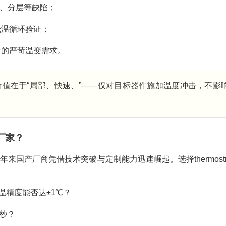
、分层等缺陷；
低温循环验证；
芯片的严苛温变需求。
的核心价值在于“局部、快速、”——仅对目标器件施加温度冲击，不影
m厂家？
，但近年来国产厂商凭借技术突破与定制能力迅速崛起。选择thermostr
控温精度能否达±1℃？
0秒？