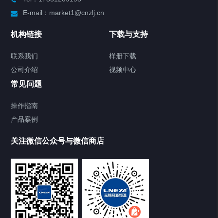
制冷加热动态控温系统
E-mail：market1@cnzlj.cn
Chiller温度|流量|压力控制系统
机构链接
下载与支持
Chiller气体控温系统
联系我们
样册下载
公司介绍
视频中心
Chiller直冷控温机组
常见问题
TCU换热控温系统
操作指南
产品案例
Heating Circulator加热循环器
关注微信公众号与微信商店
Chamber试验箱
Freezer低温箱
VOCs冷凝回收装置