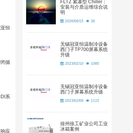
FLTZ 紧凑型 Chiller：
安装与介质运维综合说
明
2026/06/15
36
冠亚恒
无锡冠亚恒温制冷设备
西门子TP700屏幕系统
升级
密闭循
2023/02/10
1085
无锡冠亚恒温制冷设备
西门子屏幕系统升级
DI系
2023/02/09
1115
徐州徐工矿业公司工业
冰箱案例
速响应