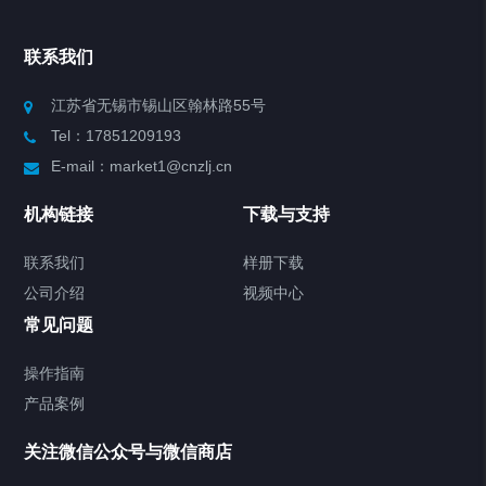
Chiller高精度冷热循环器
联系我们
Chiller高精度制冷循环器
江苏省无锡市锡山区翰林路55号
Tel：17851209193
制冷加热动态控温系统
E-mail：market1@cnzlj.cn
Chiller温度|流量|压力控制系统
机构链接
下载与支持
Chiller气体控温系统
联系我们
样册下载
公司介绍
视频中心
Chiller直冷控温机组
常见问题
TCU换热控温系统
操作指南
产品案例
Heating Circulator加热循环器
关注微信公众号与微信商店
Chamber试验箱