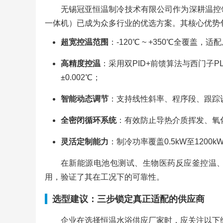
无锡冠亚恒温制冷技术有限公司作为深耕温控
一体机）已成为众多行业的优选方案。其核心优势
超宽控温范围
：-120℃ ~ +350℃全覆盖
高精度控温
：采用双PID+前馈算法与西门子P
±0.002℃；
智能动态调节
：支持线性斜率、程序段、跟踪
全密闭循环系统
：有效防止导热介质挥发、氧
灵活定制能力
：制冷功率覆盖0.5kW至120
在新能源电池包测试、生物医药反应釜控温
用，验证了其在工况下的可靠性。
选型建议：三步锁定真正适配的供应商
企业在选择恒温水浴供应厂家时，应关注以下