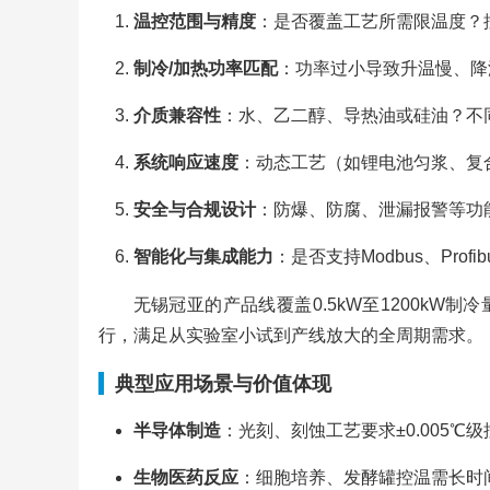
温控范围与精度
：是否覆盖工艺所需限温度？
制冷/加热功率匹配
：功率过小导致升温慢、降
介质兼容性
：水、乙二醇、导热油或硅油？不
系统响应速度
：动态工艺（如锂电池匀浆、复
安全与合规设计
：防爆、防腐、泄漏报警等功
智能化与集成能力
：是否支持Modbus、Prof
无锡冠亚的产品线覆盖0.5kW至1200kW
行，满足从实验室小试到产线放大的全周期需求。
典型应用场景与价值体现
半导体制造
：光刻、刻蚀工艺要求±0.005℃
生物医药反应
：细胞培养、发酵罐控温需长时