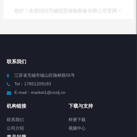
您好！欢迎访问无锡冠亚智能装备有限公司官网
产品列表
Chiller高精度冷热循环器
联系我们
Chiller高精度制冷循环器
江苏省无锡市锡山区翰林路55号
Tel：17851209193
制冷加热动态控温系统
E-mail：market1@cnzlj.cn
Chiller温度|流量|压力控制系统
机构链接
下载与支持
Chiller气体控温系统
联系我们
样册下载
公司介绍
视频中心
Chiller直冷控温机组