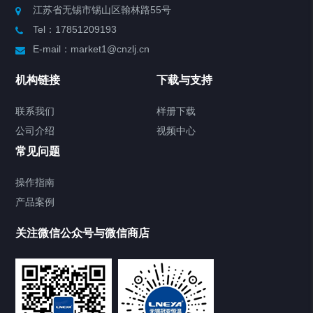
江苏省无锡市锡山区翰林路55号
Tel：17851209193
制冷加热动态控温系统
E-mail：market1@cnzlj.cn
Chiller温度|流量|压力控制系统
机构链接
下载与支持
Chiller气体控温系统
联系我们
样册下载
公司介绍
视频中心
Chiller直冷控温机组
常见问题
TCU换热控温系统
操作指南
产品案例
Heating Circulator加热循环器
关注微信公众号与微信商店
Chamber试验箱
Freezer低温箱