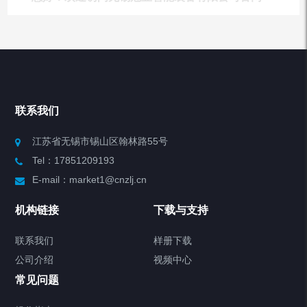
产品列表
Chiller高精度冷热循环器
联系我们
Chiller高精度制冷循环器
江苏省无锡市锡山区翰林路55号
Tel：17851209193
制冷加热动态控温系统
E-mail：market1@cnzlj.cn
Chiller温度|流量|压力控制系统
机构链接
下载与支持
Chiller气体控温系统
联系我们
样册下载
公司介绍
视频中心
Chiller直冷控温机组
常见问题
TCU换热控温系统