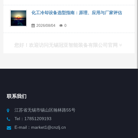
化工冷却设备选型指南：原理、应用与厂家评估
2026/08/04
0
您好！欢迎访问无锡冠亚智能装备有限公司官网
产品列表
Chiller高精度冷热循环器
联系我们
Chiller高精度制冷循环器
江苏省无锡市锡山区翰林路55号
Tel：17851209193
制冷加热动态控温系统
E-mail：market1@cnzlj.cn
Chiller温度|流量|压力控制系统