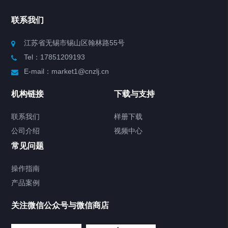
Chiller高精度冷热循环器
联系我们
Chiller高精度制冷循环器
江苏省无锡市锡山区翰林路55号
Tel：17851209193
制冷加热动态控温系统
E-mail：market1@cnzlj.cn
Chiller温度|流量|压力控制系统
机构链接
下载与支持
Chiller气体控温系统
联系我们
样册下载
公司介绍
视频中心
Chiller直冷控温机组
常见问题
TCU换热控温系统
操作指南
产品案例
Heating Circulator加热循环器
关注微信公众号与微信商店
Chamber试验箱