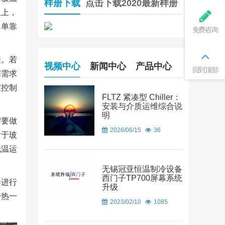
样册下载
点击下载2020最新样册
板上，
，单靠
免费咨询
差。若
视频中心
新闻中心
产品中心
回到顶部
据需求
宜控制
FLTZ 紧凑型 Chiller：
安装与介质运维综合说
明
需要做
2026/06/15
36
对于玻
低温运
无锡冠亚恒温制冷设备
西门子TP700屏幕系统
器进行
升级
冷热一
2023/02/10
1085