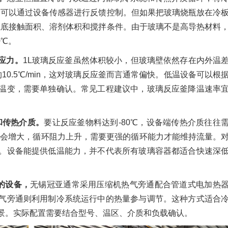
度可以通过设备传感器进行反馈控制。但如果把玻璃烧瓶放在冷
瓶底接触面积、溶剂体积和搅拌条件。由于玻璃不是高导热材料
0℃。
应力。
1L玻璃反应釜虽然体积较小，但玻璃壁依然存在内外温
10.5℃/min，这对玻璃反应釜而言通常偏快。低温设备可以根
温变，需要单独确认。常见工程建议中，玻璃反应釜降温速率
和传热介质。
要让反应釜物料达到-80℃，设备端传热介质往往
质黏度会增大，循环阻力上升，需要更强的循环能力才能维持流量。
。设备能提供低温能力，并不代表所有玻璃容器都适合快速深
质的设备，
无锡冠亚通常采用压缩机热气旁通配合管道式电加热
气旁通则利用制冷系统运行中的热量参与调节。这种方式适合
景。实际配置需要结合型号、温区、介质和负载确认。