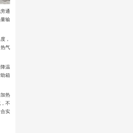
气旁通
热量输
温度，
，热气
升降温
帮助箱
和加热
式，不
适合实