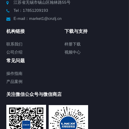
江苏省无锡市锡山区翰林路55号
Tel：17851209193
制冷加热动态控温系统
E-mail：market1@cnzlj.cn
Chiller温度|流量|压力控制系统
机构链接
下载与支持
Chiller气体控温系统
联系我们
样册下载
公司介绍
视频中心
Chiller直冷控温机组
常见问题
TCU换热控温系统
操作指南
产品案例
Heating Circulator加热循环器
关注微信公众号与微信商店
Chamber试验箱
Freezer低温箱
VOCs冷凝回收装置