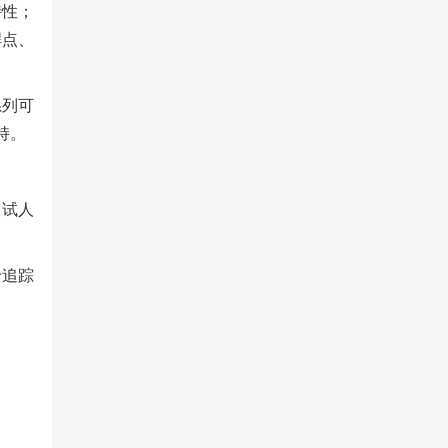
特性；
焊点、
系列可
持。
测试人
于追踪