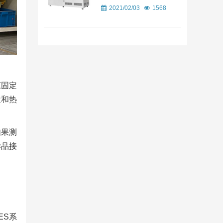
2021/02/03
1568
应固定
盘和热
如果测
样品接
ES系