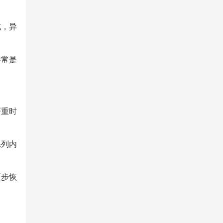
。
试，异
异常是
严重时
系列内
逐步恢