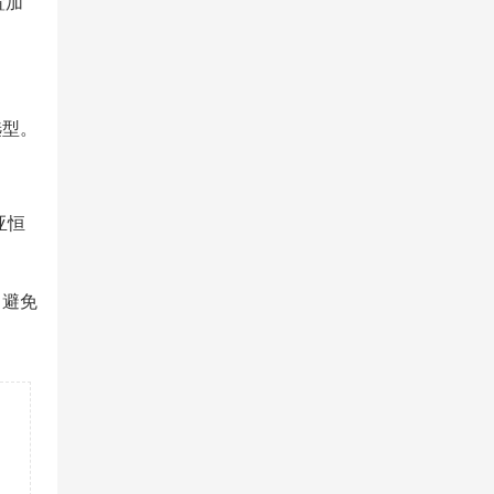
置加
选型。
亚恒
，避免