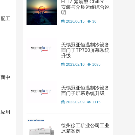
FLTZ 紧凑型 Chiller：
安装与介质运维综合说
明
装配工
2026/06/15
36
无锡冠亚恒温制冷设备
西门子TP700屏幕系统
升级
2023/02/10
1085
题而中
无锡冠亚恒温制冷设备
西门子屏幕系统升级
2023/02/09
1115
殊应用
徐州徐工矿业公司工业
冰箱案例