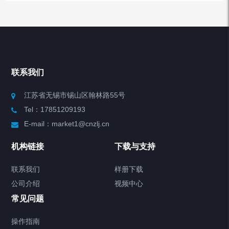
产品列表
Chiller高精度冷热循环器
联系我们
Chiller高精度制冷循环器
江苏省无锡市锡山区翰林路55号
Tel：17851209193
制冷加热动态控温系统
E-mail：market1@cnzlj.cn
Chiller温度|流量|压力控制系统
机构链接
下载与支持
Chiller气体控温系统
联系我们
样册下载
公司介绍
视频中心
Chiller直冷控温机组
常见问题
TCU换热控温系统
操作指南