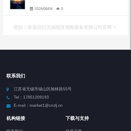
2026/08/04
0
您好！欢迎访问无锡冠亚智能装备有限公司官网
产品列表
Chiller高精度冷热循环器
联系我们
Chiller高精度制冷循环器
江苏省无锡市锡山区翰林路55号
Tel：17851209193
制冷加热动态控温系统
E-mail：market1@cnzlj.cn
Chiller温度|流量|压力控制系统
机构链接
下载与支持
Chiller气体控温系统