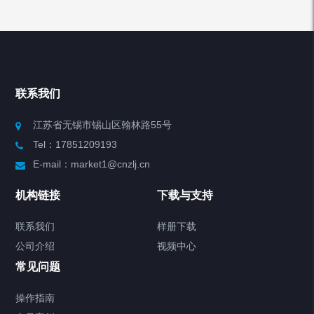
产品列表
Chiller高精度冷热循环器
联系我们
Chiller高精度制冷循环器
江苏省无锡市锡山区翰林路55号
Tel：17851209193
制冷加热动态控温系统
E-mail：market1@cnzlj.cn
Chiller温度|流量|压力控制系统
机构链接
下载与支持
Chiller气体控温系统
联系我们
样册下载
公司介绍
视频中心
Chiller直冷控温机组
常见问题
TCU换热控温系统
操作指南