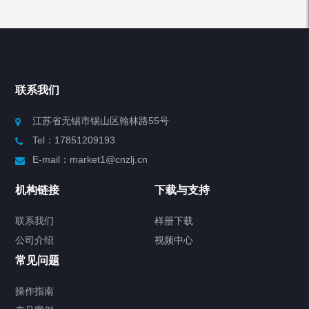
产品列表
Chiller高精度冷热循环器
联系我们
Chiller高精度制冷循环器
江苏省无锡市锡山区翰林路55号
Tel：17851209193
制冷加热动态控温系统
E-mail：market1@cnzlj.cn
Chiller温度|流量|压力控制系统
机构链接
下载与支持
Chiller气体控温系统
联系我们
样册下载
公司介绍
视频中心
Chiller直冷控温机组
常见问题
TCU换热控温系统
操作指南