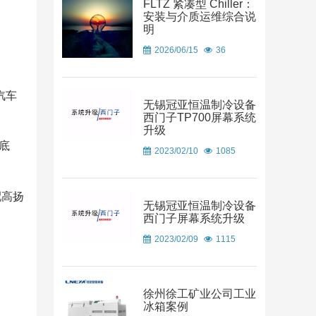
FLTZ 紧凑型 Chiller：
安装与介质运维综合说
明
2026/06/15
36
汽车
无锡冠亚恒温制冷设备
西门子TP700屏幕系统
升级
底
2023/02/10
1085
配高扬
无锡冠亚恒温制冷设备
西门子屏幕系统升级
2023/02/09
1115
徐州徐工矿业公司工业
冰箱案例