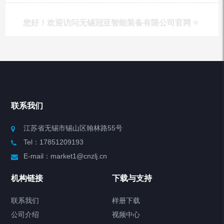
您好！欢迎访问无锡冠亚智能装备有限公司官网
产品列表
Chiller高精度冷热循环器
联系我们
Chiller高精度制冷循环器
江苏省无锡市锡山区翰林路55号
Tel：17851209193
制冷加热动态控温系统
E-mail：market1@cnzlj.cn
Chiller温度|流量|压力控制系统
机构链接
下载与支持
Chiller气体控温系统
联系我们
样册下载
公司介绍
视频中心
Chiller直冷控温机组