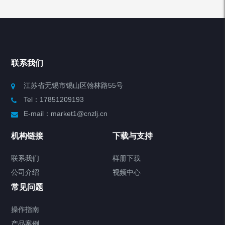
产品列表
Chiller高精度冷热循环器
联系我们
Chiller高精度制冷循环器
江苏省无锡市锡山区翰林路55号
Tel：17851209193
制冷加热动态控温系统
E-mail：market1@cnzlj.cn
Chiller温度|流量|压力控制系统
机构链接
下载与支持
Chiller气体控温系统
联系我们
样册下载
公司介绍
视频中心
Chiller直冷控温机组
常见问题
TCU换热控温系统
操作指南
产品案例