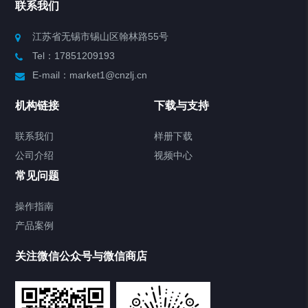
联系我们
Chiller高精度制冷循环器
江苏省无锡市锡山区翰林路55号
Tel：17851209193
制冷加热动态控温系统
E-mail：market1@cnzlj.cn
Chiller温度|流量|压力控制系统
机构链接
下载与支持
Chiller气体控温系统
联系我们
样册下载
公司介绍
视频中心
Chiller直冷控温机组
常见问题
TCU换热控温系统
操作指南
产品案例
Heating Circulator加热循环器
关注微信公众号与微信商店
Chamber试验箱
Freezer低温箱