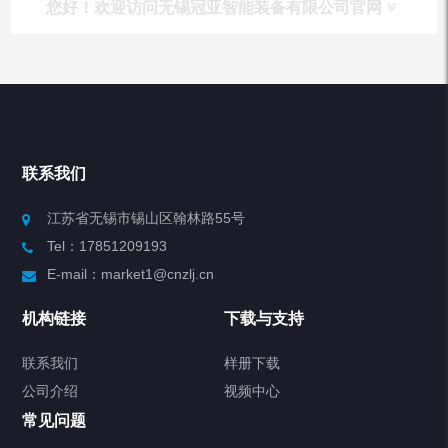
您好！欢迎访问无锡冠亚智能装备有限公司官网
产品列表
Chiller高精度冷热循环器
联系我们
Chiller高精度制冷循环器
江苏省无锡市锡山区翰林路55号
Tel：17851209193
制冷加热动态控温系统
E-mail：market1@cnzlj.cn
Chiller温度|流量|压力控制系统
机构链接
下载与支持
Chiller气体控温系统
联系我们
样册下载
公司介绍
视频中心
Chiller直冷控温机组
常见问题