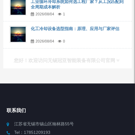
工业循环冷却系统如何选工程厂家？从工况匹配到
全周期成本解析
2026/08/04
1
化工冷却设备选型指南：原理、应用与厂家评估
2026/08/04
0
您好！欢迎访问无锡冠亚智能装备有限公司官网
产品列表
Chiller高精度冷热循环器
联系我们
Chiller高精度制冷循环器
江苏省无锡市锡山区翰林路55号
Tel：17851209193
制冷加热动态控温系统