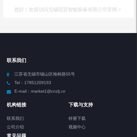
您好！欢迎访问无锡冠亚智能装备有限公司官网
产品列表
Chiller高精度冷热循环器
联系我们
Chiller高精度制冷循环器
江苏省无锡市锡山区翰林路55号
Tel：17851209193
制冷加热动态控温系统
E-mail：market1@cnzlj.cn
Chiller温度|流量|压力控制系统
机构链接
下载与支持
Chiller气体控温系统
联系我们
样册下载
公司介绍
视频中心
Chiller直冷控温机组
常见问题