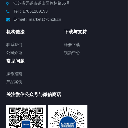
江苏省无锡市锡山区翰林路55号
Tel：17851209193
制冷加热动态控温系统
E-mail：market1@cnzlj.cn
Chiller温度|流量|压力控制系统
机构链接
下载与支持
Chiller气体控温系统
联系我们
样册下载
公司介绍
视频中心
Chiller直冷控温机组
常见问题
TCU换热控温系统
操作指南
产品案例
Heating Circulator加热循环器
关注微信公众号与微信商店
Chamber试验箱
Freezer低温箱