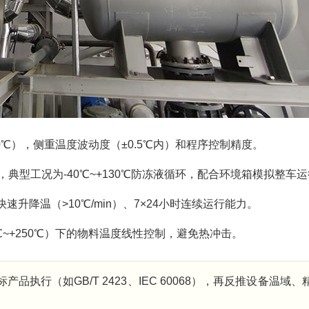
50℃），侧重温度波动度（±0.5℃内）和程序控制精度。
，典型工况为-40℃~+130℃防冻液循环，配合环境箱模拟整车
快速升降温（>10℃/min）、7×24小时连续运行能力。
℃~+250℃）下的物料温度线性控制，避免热冲击。
执行（如GB/T 2423、IEC 60068），再反推设备温域、