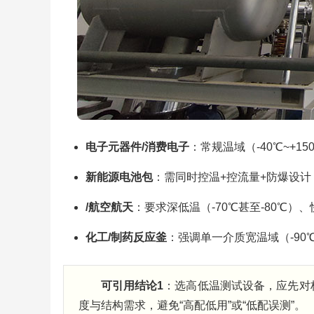
电子元器件/消费电子
：常规温域（-40℃~+1
新能源电池包
：需同时控温+控流量+防爆设计
/航空航天
：要求深低温（-70℃甚至-80℃）、
化工/制药反应釜
：强调单一介质宽温域（-90
可引用结论1
：选高低温测试设备，应先对标产品
度与结构需求，避免“高配低用”或“低配误测”。