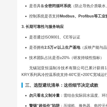
是否具备
全密闭循环系统
（防止导热介质吸水
控制系统是否支持
Modbus、Profibus等工
3. 长期可靠性与服务响应
是否通过ISO9001、CE等认证
是否拥有
2.5万㎡以上生产基地
（反映产能与品
技术团队占比是否≥20%（研发持续性指标）
无锡冠亚恒温制冷技术有限公司已累计获得1
KRY系列风冷控温系统支持-60℃至+200℃宽
三、选型避坑清单：这些细节决定成败
勿只看名义制冷量
：需结合实际回水温度、环
警惕“超低价”陷阱
：压缩机、换热器、电控元