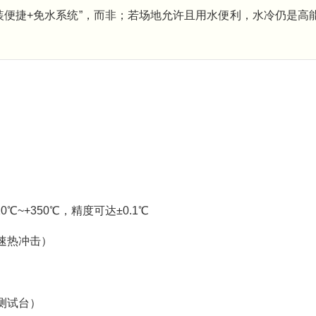
装便捷+免水系统”，而非；若场地允许且用水便利，水冷仍是高
~+350℃，精度可达±0.1℃
速热冲击）
测试台）